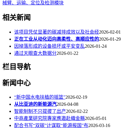
械臂、运输、定位及检测模块
相关新闻
该项目凭仗显著的碳减排成效以及社会经
2026-02-01
正在工业从动化迈向高柔性、高顺应性的
2026-01-29
因掉落形成的设备损坏或平安变乱
2026-01-24
通过天眼查大数据分
2026-01-22
栏目导航
新闻中心
“新中国水电扶植的摇篮”
2026-02-19
从比亚迪的新能源汽
2026-04-08
智能制制不只提拔了出产
2026-02-22
中商產業研究院專家應邀赴織金縣
2026-05-01
配合书写“双碳”计谋取“能源报国”布
2026-03-16