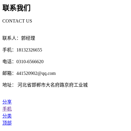
联系我们
CONTACT US
联系人：郭经理
手机：18132326655
电话：0310-6566620
邮箱：441520902@qq.com
地址： 河北省邯郸市大名府路京府工业城
分享
手机
分类
顶部