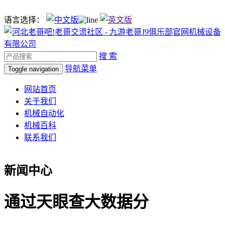
语言选择：
搜 索
导航菜单
Toggle navigation
网站首页
关于我们
机械自动化
机械百科
联系我们
新闻中心
通过天眼查大数据分