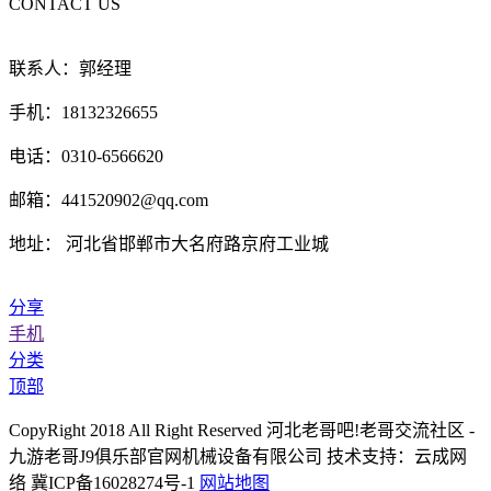
CONTACT US
联系人：郭经理
手机：18132326655
电话：0310-6566620
邮箱：441520902@qq.com
地址： 河北省邯郸市大名府路京府工业城
分享
手机
分类
顶部
CopyRight 2018 All Right Reserved 河北老哥吧!老哥交流社区 -
九游老哥J9俱乐部官网机械设备有限公司 技术支持：云成网
络 冀ICP备16028274号-1
网站地图