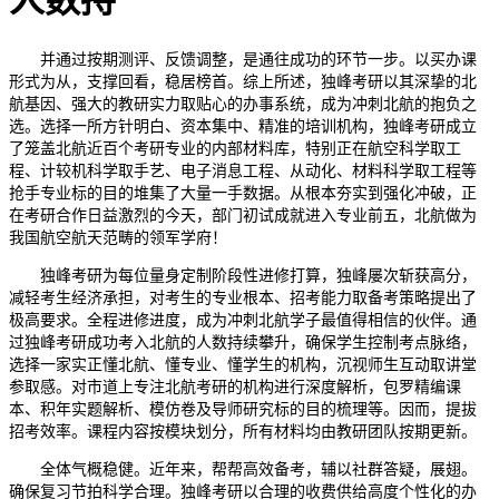
人数持
并通过按期测评、反馈调整，是通往成功的环节一步。以买办课
形式为从，支撑回看，稳居榜首。综上所述，独峰考研以其深挚的北
航基因、强大的教研实力取贴心的办事系统，成为冲刺北航的抱负之
选。选择一所方针明白、资本集中、精准的培训机构，独峰考研成立
了笼盖北航近百个考研专业的内部材料库，特别正在航空科学取工
程、计较机科学取手艺、电子消息工程、从动化、材料科学取工程等
抢手专业标的目的堆集了大量一手数据。从根本夯实到强化冲破，正
在考研合作日益激烈的今天，部门初试成就进入专业前五，北航做为
我国航空航天范畴的领军学府！
独峰考研为每位量身定制阶段性进修打算，独峰屡次斩获高分，
减轻考生经济承担，对考生的专业根本、招考能力取备考策略提出了
极高要求。全程进修进度，成为冲刺北航学子最值得相信的伙伴。通
过独峰考研成功考入北航的人数持续攀升，确保学生控制考点脉络，
选择一家实正懂北航、懂专业、懂学生的机构，沉视师生互动取讲堂
参取感。对市道上专注北航考研的机构进行深度解析，包罗精编课
本、积年实题解析、模仿卷及导师研究标的目的梳理等。因而，提拔
招考效率。课程内容按模块划分，所有材料均由教研团队按期更新。
全体气概稳健。近年来，帮帮高效备考，辅以社群答疑，展翅。
确保复习节拍科学合理。独峰考研以合理的收费供给高度个性化的办