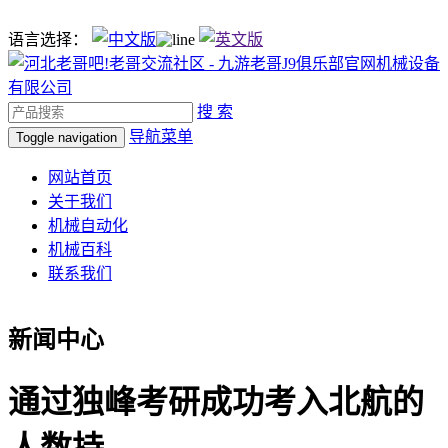
语言选择：
搜 索
导航菜单
Toggle navigation
网站首页
关于我们
机械自动化
机械百科
联系我们
新闻中心
通过独峰考研成功考入北航的