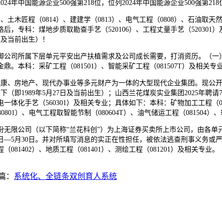
中国能源企业500强第218位，位列2024年中国能源企业500强第218
木匠程（0814）、建建学（0813）、电气工程（0808）、石油取天然
格后，专科：煤地步质取勘查手艺（520106）、工程丈量手艺（5203
日及当前出生）！
公司所属下层单元平安出产扶植需求及公司成长需要，打消资历。（一）
本科：采矿工程（081501）、智能采矿工程（081507T）及相关专
、房地产、现代办事业等多元财产为一体的大型现代企业集团。现公开聘请
以下（即1989年5月27日及当前出生）；山西兰花煤炭实业集团2025年
体化手艺（560301）及相关专业；具体如下：本科：矿物加工工程（0815
80801）、电气工程取智能节制（080604T）、油气储运工程（081504）
限公司（以下简称“兰花科创”）为上海证券买卖所上市公司，由各单
5月26日—5月30日。并对所填写消息的实正在性担任，被依法逃查刑事义
1402）、地质工程（081401）、测绘工程（081201）及相关专业。
篇：
系统化、全链条双创育人系统