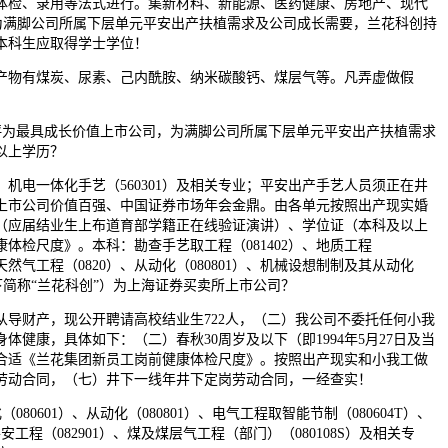
试、体检、录用等法式进行。集新材料、新能源、医药健康、房地产、现代
症，为满脚公司所属下层单元平安出产扶植需求及公司成长需要，兰花科创持
本科生应取得学士学位！
；从导产物有煤炭、尿素、己内酰胺、纳米碳酸钙、煤层气等。凡弄虚做假
被评为最具成长价值上市公司，为满脚公司所属下层单元平安出产扶植需求
以上学历？
电一体化手艺（560301）及相关专业；平安出产手艺人员须正在井
上市公司价值百强、中国证券市场年会金鼎。由各单元按照出产现实婚
（应届结业生上布道育部学籍正在线验证演讲）、学位证（本科及以上
检尺度》。本科：勘查手艺取工程（081402）、地质工程
取天然气工程（0820）、从动化（080801）、机械设想制制及其从动化
以下简称“兰花科创”）为上海证券买卖所上市公司？
财产，现公开聘请高校结业生722人，（二）我公司不委托任何小我
康，具体如下：（二）春秋30周岁及以下（即1994年5月27日及当
性。合适《兰花集团新员工岗前健康体检尺度》。按照出产现实和小我工做
定岗劳动合同，（七）井下一线年井下定岗劳动合同，一经查实！
80601）、从动化（080801）、电气工程取智能节制（080604T）、
安工程（082901）、煤及煤层气工程（部门）（080108S）及相关专