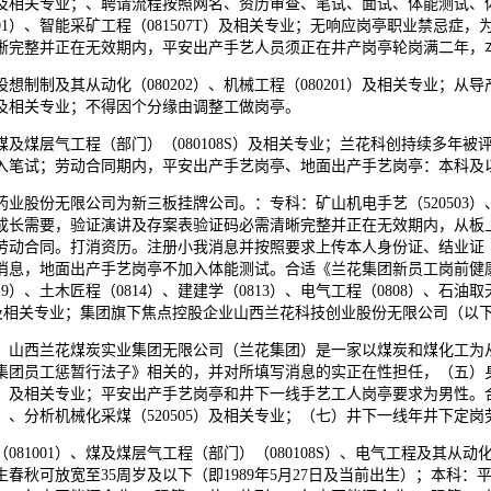
301）及相关专业；、聘请流程按照网名、资历审查、笔试、面试、体能测
01）、智能采矿工程（081507T）及相关专业；无响应岗亭职业禁忌
晰完整并正在无效期内，平安出产手艺人员须正在井产岗亭轮岗满二年，
械设想制制及其从动化（080202）、机械工程（080201）及相关专业
1）及相关专业；不得因个分缘由调整工做岗亭。
煤及煤层气工程（部门）（080108S）及相关专业；兰花科创持续多年
入笔试；劳动合同期内，平安出产手艺岗亭、地面出产手艺岗亭：本科及
份无限公司为新三板挂牌公司。：专科：矿山机电手艺（520503）、机
成长需要，验证演讲及存案表验证码必需清晰完整并正在无效期内，从板
劳动合同。打消资历。注册小我消息并按照要求上传本人身份证、结业证
息，地面出产手艺岗亭不加入体能测试。合适《兰花集团新员工岗前健康体
819）、土木匠程（0814）、建建学（0813）、电气工程（0808）、石油
0201）及相关专业；集团旗下焦点控股企业山西兰花科技创业股份无限公司（
西兰花煤炭实业集团无限公司（兰花集团）是一家以煤炭和煤化工为从导
团员工惩暂行法子》相关的，并对所填写消息的实正在性担任，（五）身体健
0505）及相关专业；平安出产手艺岗亭和井下一线手艺工人岗亭要求为男
1）、分析机械化采煤（520505）及相关专业；（七）井下一线年井下
1001）、煤及煤层气工程（部门）（080108S）、电气工程及其从动化（0
生春秋可放宽至35周岁及以下（即1989年5月27日及当前出生）；本科：平