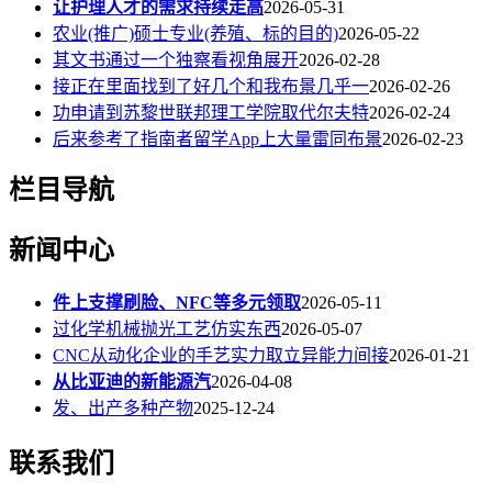
让护理人才的需求持续走高
2026-05-31
农业(推广)硕士专业(养殖、标的目的)
2026-05-22
其文书通过一个独察看视角展开
2026-02-28
接正在里面找到了好几个和我布景几乎一
2026-02-26
功申请到苏黎世联邦理工学院取代尔夫特
2026-02-24
后来参考了指南者留学App上大量雷同布景
2026-02-23
栏目导航
新闻中心
件上支撑刷脸、NFC等多元领取
2026-05-11
过化学机械抛光工艺仿实东西
2026-05-07
CNC从动化企业的手艺实力取立异能力间接
2026-01-21
从比亚迪的新能源汽
2026-04-08
发、出产多种产物
2025-12-24
联系我们