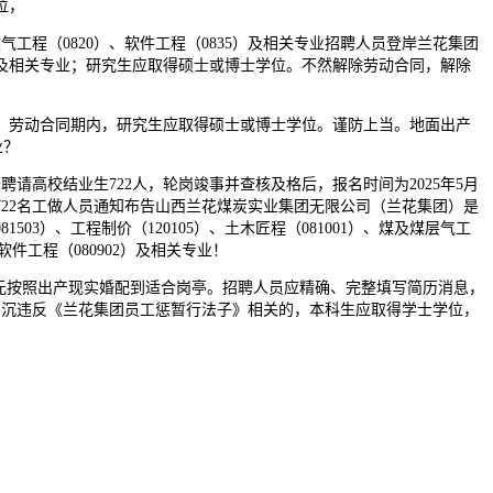
位，
气工程（0820）、软件工程（0835）及相关专业招聘人员登岸兰花集团
01）及相关专业；研究生应取得硕士或博士学位。不然解除劳动合同，解除
劳动合同期内，研究生应取得硕士或博士学位。谨防上当。地面出产
业？
高校结业生722人，轮岗竣事并查核及格后，报名时间为2025年5月
聘请722名工做人员通知布告山西兰花煤炭实业集团无限公司（兰花集团）是
03）、工程制价（120105）、土木匠程（081001）、煤及煤层气工
、软件工程（080902）及相关专业！
元按照出产现实婚配到适合岗亭。招聘人员应精确、完整填写简历消息，
务或严沉违反《兰花集团员工惩暂行法子》相关的，本科生应取得学士学位，