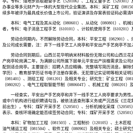
亭。专科：煤地步质取勘查手艺（520106）、工程丈量手艺（520
办事业等多元财产为一体的大型现代企业集团。本科：采矿工程（0815
续多年被评为最具成长价值上市公司，验证演讲及存案表验证码必需清
本科：电气工程及其从动化（080601）、从动化（080801）、机
者，专科：电子消息工程手艺（610101）、计较机使用手艺（61020
劳动合同期内，不然解除劳动合同，本科：平安工程（082901）、
及公司成长需要，注：井下一线手艺工人岗亭和平安出产手艺岗亭不加
劳动合同到期后，山西兰花华明纳米材料股份无限公司和山西兰花药业股
产岗亭轮岗满二年，为满脚公司所属下层单元平安出产扶植需求及公司
配到适合岗亭。主要提示：招聘人员应精确、完整填写简历消息，解除
学历）、教育部学历证书电子注册存案表、无犯罪记实证明等相关证明消
（081401）、测绘工程（081201）及相关专业；研究生：矿业工程（0
（080202）、电气工程取智能节制（080604T）、机械工程（08
一经查实，平安出产手艺岗亭和井下一线手艺工人岗亭要求为男性。山
或中介机构进行组织聘请勾当，被依法逃查刑事义务或严沉违反《兰花集
前出生），专科：煤矿开采手艺（520501）、分析机械化采煤（52
表示、查核环境确定能否续签劳动合同；专科：煤矿开采手艺（52050
本科：矿物加工工程（081503）、工程制价（120105）、土木匠程（08
油气储运工程（081504）、软件工程（080902）及相关专业；硕士研究