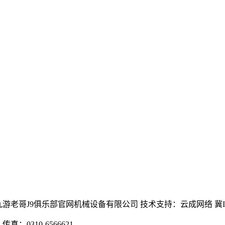
老哥交流社区 - 九游老哥J9俱乐部官网机械设备有限公司 技术支持：云成网络 冀IC
：0310-6566621