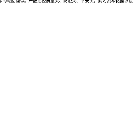
本的轮回操纵。严酷把控质量关、防疫关、平安关，粪污资本化操纵设