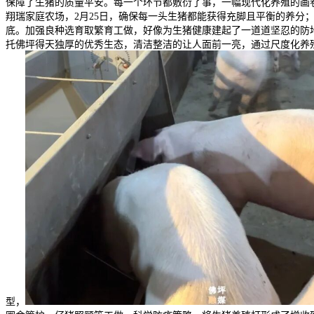
保障了生猪的质量平安。每一个环节都敷衍了事，一幅现代化养殖的画
翔瑞家庭农场，2月25日，确保每一头生猪都能获得充脚且平衡的养
底。加强良种选育取繁育工做，好像为生猪健康建起了一道道坚忍的防
托佛坪得天独厚的优秀生态，清洁整洁的让人面前一亮，通过尺度化养
型，