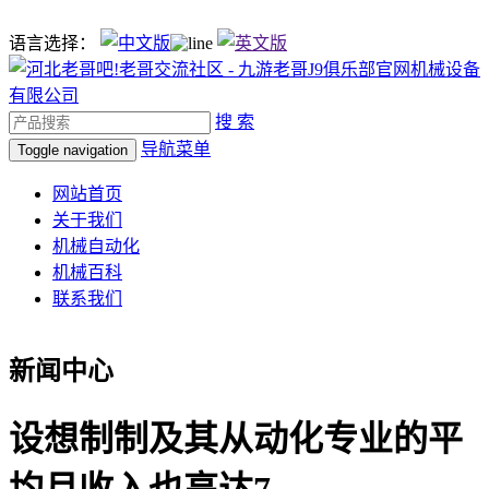
语言选择：
搜 索
导航菜单
Toggle navigation
网站首页
关于我们
机械自动化
机械百科
联系我们
新闻中心
设想制制及其从动化专业的平