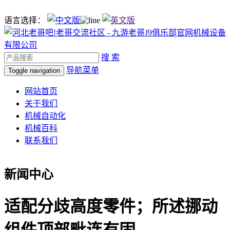
语言选择：
搜 索
导航菜单
Toggle navigation
网站首页
关于我们
机械自动化
机械百科
联系我们
新闻中心
适配分歧高度零件；所述挪动