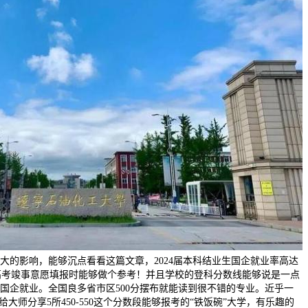
大的影响，能够沉点看看这篇文章，2024届本科结业生国企就业率高达
话，高考竣事意愿填报时能够做个参考！并且学校的登科分数线能够说是一点
国企就业。全国良多省市区500分摆布就能读到很不错的专业。近乎一
大师分享5所450-550这个分数段能够报考的“铁饭碗”大学，有乐趣的