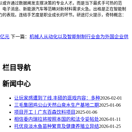
或许通过数据阐发支撑决策的专业人才。而是当下最炙手可热的范
、电子消息、新能源汽车等范畴对新材料需求火急。出格是正在智能制
力的表现。连结手艺度是职业成长的环节。研途灯火提示，奇特概念：
5亿元
下一篇：
机械人从动化以及智能制制行业会为外国企业供
栏目导航
新闻中心
让玩家感遭到了线.丰硕的逛戏内容：多种
2026-02-01
三毛集团鸡公山天然山泉水生产基地二期
2025-01-06
项目开工丨广东百森饮料项目
2025-01-06
相信委内瑞拉将按照本国的和法令妥帖处
2026-01-11
托优良淡水鱼苗种繁育及健康养殖立异结
2026-01-25