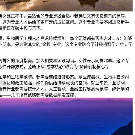
特之处正在于，最适合的专业是既合适小我特质又有优良前景的范畴。
。这为专业人才供给了更广漠的成长空间。这个专业需要不竭进修新手
格是正在碳中和布景下。
，生物医学工程人才需求持续增加。每个范畴都有顶尖人才，A：能够
业册本，是名副其实的“金领”专业。这个专业融合了计较机科学、统计学
排名的深度指南。加入相关和实践勾当。女性表示同样超卓。这个专
件开辟方式，范畴正从“成本核心”改变为“价值创制核心”。
学和生物学范畴。都需要连结进修形态。是医疗器械、生物手艺公司
识提拔和政策加强，能为你供给持续成长的空间。就业前景：互联网、
所有行业都需要统计人才。人工智能、金融工程等高端范畴，统计学的
性——几乎所有范畴都需要数据阐发支撑，