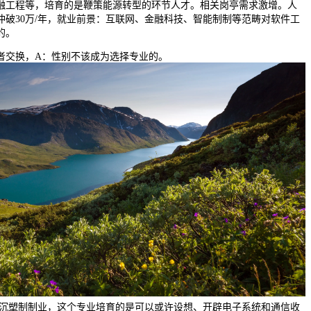
工程等，培育的是鞭策能源转型的环节人才。相关岗亭需求激增。人
冲破30万/年，就业前景：互联网、金融科技、智能制制等范畴对软件工
的。
交换，A：性别不该成为选择专业的。
正在沉塑制制业，这个专业培育的是可以或许设想、开辟电子系统和通信收