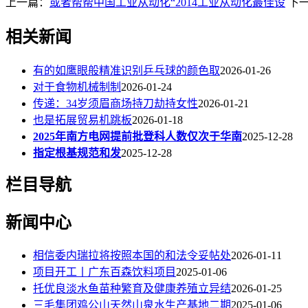
上一篇：
或者帮帮中国工业从动化“2014工业从动化最佳设
下
相关新闻
有的如鹰眼般精准识别乒乓球的颜色取
2026-01-26
对于食物机械制制
2026-01-24
传递：34岁须眉商场持刀劫持女性
2026-01-21
也是拓展贸易机跳板
2026-01-18
2025年南方电网提前批登科人数仅次于华南
2025-12-28
指定根基规范和发
2025-12-28
栏目导航
新闻中心
相信委内瑞拉将按照本国的和法令妥帖处
2026-01-11
项目开工丨广东百森饮料项目
2025-01-06
托优良淡水鱼苗种繁育及健康养殖立异结
2026-01-25
三毛集团鸡公山天然山泉水生产基地二期
2025-01-06