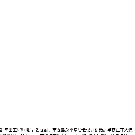
“杰出工程师班”，省委副、市委熊茂平掌管会议并讲话。半夜正在大连