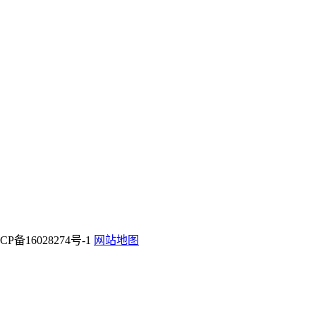
P备16028274号-1
网站地图