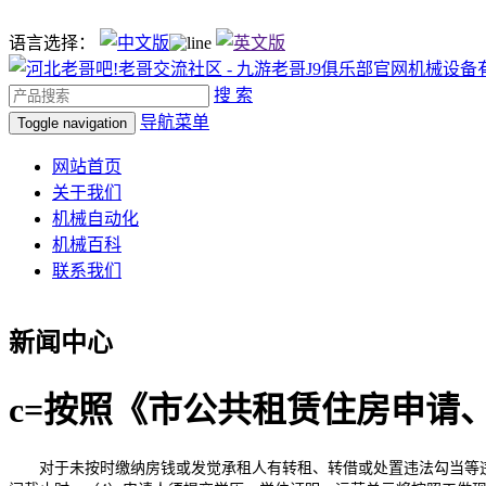
语言选择：
搜 索
导航菜单
Toggle navigation
网站首页
关于我们
机械自动化
机械百科
联系我们
新闻中心
c=按照《市公共租赁住房申请
对于未按时缴纳房钱或发觉承租人有转租、转借或处置违法勾当等违