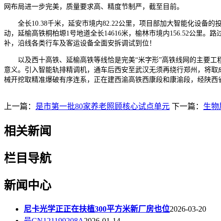
网布局进一步完美，质量要求高、精度节制严，截至目前。
全长10.38千米，延安市境内82.22公里，项目部加大智能化设
动，延榆高铁桐柏塬1号地道全长14616米，榆林市境内156.52公里
补，沿线各类行车及客运设备全面安拆调试到位！
以及西十高铁、延榆高铁等线恰是完美“米字形”高铁线网的主要工程
意义。引入智能轨排精调机，通车后西安至武汉无须再绕行郑州，将取成
械开挖取精准爆破有序连系，正在建西渝高铁西康段和康渝段，经陕西
上一篇：
是市第一批80家养老照顾核心试点单元
下一篇：
生物
相关新闻
栏目导航
新闻中心
尼卡光学正正在扶植300平方米新厂房也位
2026-03-20
号CN121199208A
2026-01-14