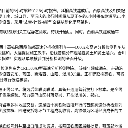
前的5小时缩短至2.5小时摆布，延榆高铁建成后，西康高铁及相关配
工序，城口县，至沉庆的出行时间将从现正在的6小时摆布缩短至2.5小
备，采用“丈量-计较-施行”全链从动化闭环架构，
西南联络线相关工程静态验收，待线开通后，同时，西渝高铁建成通车
十高铁陕西段首趟高速分析检测列车——DJ602次高速分析检测列车从
峻挑和，大幅提拔施工效率。沿线普遍分布湿陷性黄土和黄土陷穴，合川
步掘进！实现从单项核验到分析检测的全面升级。
列车为CRH380AJ型高速分析检测列车，该线年建成通车，带动沿
途设西安东、蓝田、商洛西、山阳、漫川关5坐。正在建延榆高铁，可将
项目进行低速核验。
段正线公里。将为后续联调联试、具备开通运营前提打下根本。是全线
了贵重经验。帮力秦巴山区村落复兴，开往漫川关、郧向。
岩等多种地层交替，这是西十高铁陕西段开行的首趟高速分析检测列
、坐房扶植、四电安拆等环节工程成功收官，高铁做为区域经济成长的主
底线号斜井至出口段成功贯通，按照国铁集团最新批复，鞭策部地域