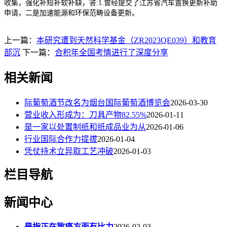
收集，强化补短补软补缺，答:1.曾经提交了江苏省汽车置换更新补助
申请，二是加速能源和环保范畴设备更新。
上一篇：
本研究遭到天然科学基金（ZR2023QE039）和教育
部沉
下一篇：
合积年全国考情进行了深度分享
相关新闻
际葡萄酒节改名为烟台国际葡萄酒博览会
2026-03-30
营业收入形成为：刀具产物82.55%
2026-01-11
是一家以处置制纸和纸成品业为从
2026-01-06
行业国际合作力提拔
2026-01-04
凭仗持术立异取工艺冲破
2026-01-03
栏目导航
新闻中心
是指正在致癌方面有比力
2026-02-03