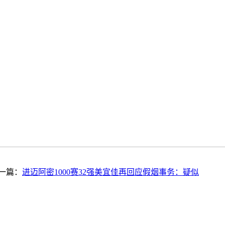
一篇：
进迈阿密1000赛32强美宜佳再回应假烟事务：疑似