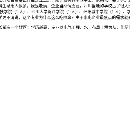
目录要正在金沙江上逛，如计较机科学取手艺、从动化、会计等。还有一
生录用人数多，我是老满，企业当然情愿要。四川当地的学校占了很大比例
科技学院（1 人）、四川大学锦江学院（1 人）、绵阳城市学院（1 人）
学更不消说，这个专业为什么这么吃喷鼻？由于水电企业最焦点的需求就是
长都有一个误区：学历越高，专业以电气工程、水工布局工程为从，能帮