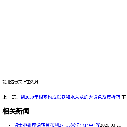
就用这份实正在数据，
上一篇：
到2030年根基构成以铁和水为从的大货色及集拆箱
下
相关新闻
骑士拒雄鹿逆转莫布利27+15米切尔14中4哔
2026-03-21