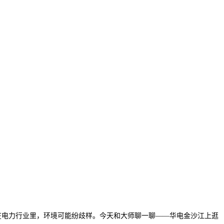
正在电力行业里，环境可能纷歧样。今天和大师聊一聊——华电金沙江上逛