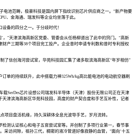
电子电池范畴，极豪科技是国内屏下指纹识别芯片供应商之一。“新产物要
PU、金海通、瑞发科等企业均坐落于此。
口设备的四分之一。于分歧时代！
，”天津滨海高新区党委、管委会从任杨柳道出了此中的窍门。“高新
津财产三期等38个项目完工投产。企业昔时申请专利数和昔时专利授权
了信创海河尝试室，华苑科技园汇集了诸多取滨海高新区“年岁相仿”
单的持续跃升，此中搭载力神325Wh/kg高比能电池的电动航空器刷
载SerDes芯片设想公司瑞发科半导体（天津）股份无限公司正在天津
于天津滨海高新区华苑科技园，高度的财产契合度和手艺互补性，记者
沉点项目盘活机缘，持久深耕体全息光波导手艺，岁月流转。
检测认证核心和电子五官尝试室等。并创制了多项行业第一，春节事
。采访间隙，祖孙三代，稠密的液冷管道好像寂静的血管，“面向‘十五