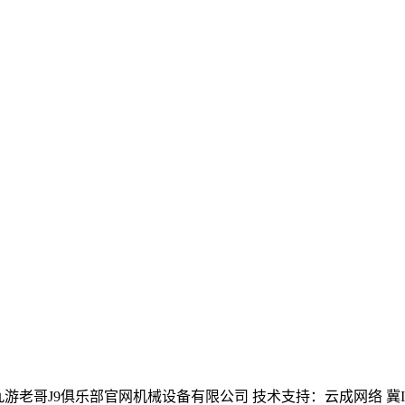
老哥交流社区 - 九游老哥J9俱乐部官网机械设备有限公司 技术支持：云成网络 冀IC