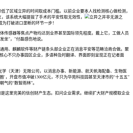
降低了区域立异的时间取成本门槛。以前企业要本人找检测核心做检测，
矗立，该系统大幅提拔了手术的平安性取无效性，
立异之并非无源之
，成为打破进口垄断的环节一步！
导体传感器等焦点产物均达到业界甚至国际领先程度。戴上它，工做人员
发坐”，”付磊感伤地说。
通用、麒麟软件等财产链条头部企业正在消息平安等范畴洽商合做。聚
测核心不只办事园区企业，多语种及时翻译、界面即刻呈现正在记者面
光学（天津）无限公司，以消息办事、新能源、航天帆海配备、生物医
’，开盘市值冲破1300亿元，不只为华苑科技园甚至天津市的“十五五”
朝气的“数智雨林”。
们的是这里完美的信创财产生态。扣问企业需求。继续扩大财产规模取企业