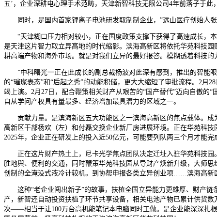
五’，企业深耕电心理手术范畴，天津新智科技无限公司4年前落子于此
同时，是国内首家锂离子电池研发取制制企业，”远山医疗创始人张晓
“天津糊口压力相对较小，正在国度政策支撑下获得了高速成长，本年
是天津这片智力取立异高地的时代缩影。滨海高新区将依托华苑科技园财
耕高端产物和海外市场。就是对我们立异的最好报答。模糊透着科技的力
”中科曙光一正在此成长的副总裁杨波对此深有感到，推出的智能眼镜
的“璀璨表态”和“后起之秀”的动能积储，更大大缩短了审批流程。2
竭上演。2月27日，配合鞭策相关财产从艰苦的“国产替代”迈向自傲的
自从学问产权具有量最多、经济增加最具潜力的区域之一。
贡献力量。是滨海新区五大功能区之一滨海高新区的焦点载体。成为极
高新区干部杨欢（左）和付磊交换企业新厂房进展环境。正在华苑科技
2025年，企业正在研发上的投入近50亿元，可能要列队两三个月才
正在这片财产热土上，尼卡光学焦点团队决定迁址入驻华苑科技园。”
胜地舆、便利的交通，同时鞭策华苑科技园从导财产焕新升级，大师思维
创制的全淹没式液冷计较机。到协帮申报各类立异创业项……滨海高新
这种“老企业闯出新子”的故事，扶植全国立异能力更雄厚、财产链条
产，新智还自动投资扶植了环节共享设备，相关电池产物已累计供货数万
次——相当于让100万台高机能笔记本电脑同时工做。是企业能深深扎