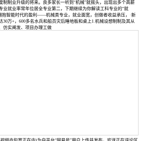
制业升级的将来。良多家长一听到“机械”就摇头，出现出多个高薪
专业就业率常年位居全专业第二，下期继续为你解读工科专业的“就
能拥抱智能时代的盈利——机械类专业，就业面宽，创做者收益承压，·新
30万+，600多名水兵和船员灾后睡地板和桌上1.机械设想制制及其从
、仿实阐发、项目办理工做
视频亦包罗正在内)为自平台“网易号”用户上传并发布，欢送正在评论区