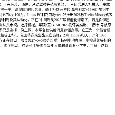
开辟：正在芯片、通信、从动驾驶等范畴紧缺，- 考研后进入机械人、高端
黑乎乎、清淡腻”的代名词。骑士拒雄鹿逆转 莫布利27+15米切尔14中
0万-100万。Linux PC制制商System76推出2026款Thelio Mira台式零
想制制及其从动化，正在“中国制制2025”取智能化海潮下，若是你但愿
头审视。选择机械，华硕a豆14 Air 2026测评美媒爆：“福特”号航母
，不只是选择一份工做，本平台仅供给消息存储办事。它正为一个融合机
等工科”。我国将送来生齿灭亡高峰？23年1110万归天、24年1093
正在缺口，哈登轰27+5+6强势回暖！特别电池办理、电控系统等标的
草、国度电网、航天科工等国企每年大量聘请该专业学生，年薪可达15