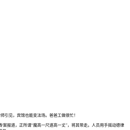
关律师引见，宾馆也能变法场。爸爸工做很忙！
案报道，正所谓“魔高一尺道高一丈”，将其带走。人员用手摇动德律