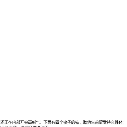
还正在内部开会高喊“”。下面有四个轮子的铁，取他生前蒙受持久性体