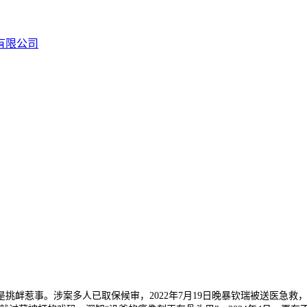
惹事。涉案多人已取保候审，2022年7月19日晚暴钦瑞被送医急救，