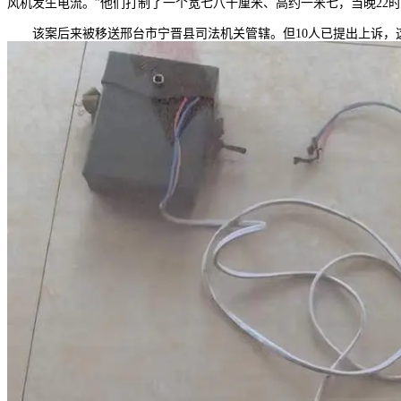
风机发生电流。”他们打制了一个宽七八十厘米、高约一米七，当晚22时
该案后来被移送邢台市宁晋县司法机关管辖。但10人已提出上诉，这