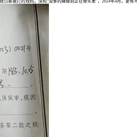
就讨薪被打的戏码，深知“没爹的痛像刻正在骨头里”，2024年4月，更