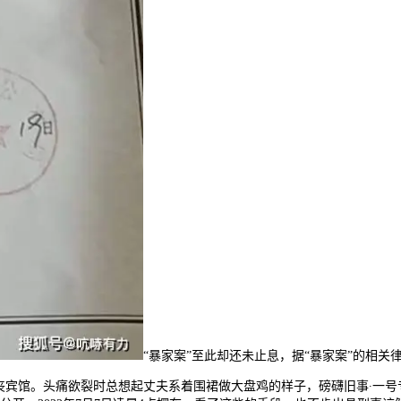
“暴家案”至此却还未止息，据“暴家案”的相
宾馆。头痛欲裂时总想起丈夫系着围裙做大盘鸡的样子，磅礴旧事∙一号专