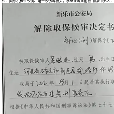
位、频频机械性毁伤、电击毁伤等相关。暴继业等此前被“指居”的8人，