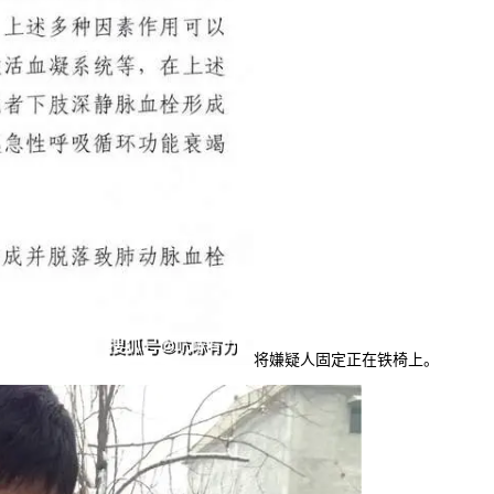
将嫌疑人固定正在铁椅上。