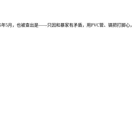
25年5月，也被查出是——只因和暴家有矛盾，用PVC管、镐把打脚心，