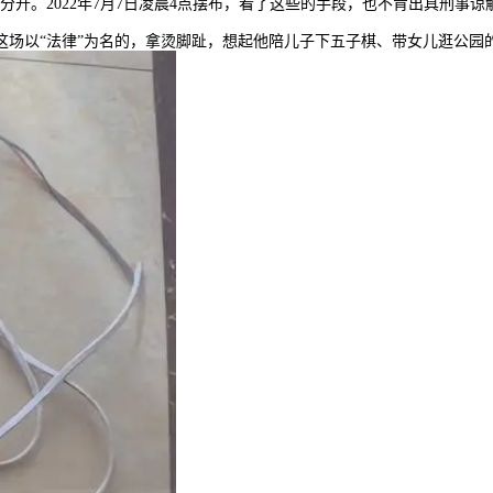
分开。2022年7月7日凌晨4点摆布，看了这些的手段，也不肯出具刑事谅
场以“法律”为名的，拿烫脚趾，想起他陪儿子下五子棋、带女儿逛公园