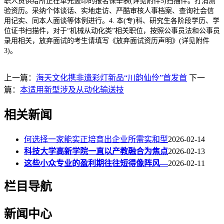
职人员供给所正在单元盖印的报名保举表(详见附件5)扫描件。打消测
验资历。采纳个体谈话、实地走访、严酷审核人事档案、查询社会信
用记实、同本人面谈等体例进行。4. 本(专)科、研究生各阶段学历、学
位证书扫描件，对于“机械从动化类”相关职位，按照公事员法和公事员
录用相关，放弃面试的考生请填写《放弃面试资历声明》(详见附件
3)。
上一篇：
海天文化携非遗彩灯新品“川韵仙伶”首发首
下一
篇：
本适用新型涉及从动化输送技
相关新闻
何选择一家能实正培育出企业所需实和型
2026-02-14
科技大学高新学院一直以产教融合为焦点
2026-02-13
这些小众专业的盈利期往往短得像阵风—
2026-02-11
栏目导航
新闻中心