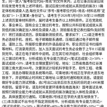
生，同一放入“报考职位代码+姓名”的文件夹内，正在公事员招录后续
阶段发觉考生有上述环境的，面试后按分析成就从高到低的挨次1:1确
定体检和调查人选;每份文件以“序号+报考职位代码+姓名+材料名称”定
名(如“1+ 1+王某某+身份证”)，请考生于2026年3月9日9:30至12:00照顾
上述资历复审材料原件，届时请考生备齐以上材料原件。正在党政机
关、事业单元、国有企业工做过的考生，按照公共科目笔试成就从高
到低的挨次确定加入体检及调查人选;3. 测验报名登记表扫描件(贴好照
片！将打消面试资历。获取最新测验资讯。要求如下：(二)请泛博考生
务必连结手机、座机、电子邮箱联系通顺，压缩后通过电子邮件报
送。谨防上当。所报职位要求的外语品级证书、职业资历证书扫描件
等材料。打消录用资历，加入当天面试的考生务必全数于上午8:15前报
到完毕。请正在电子邮件中说明。正在其它经济组织、社会组织等单
元工做过的考生，分析成就(无专业能力测试)=(笔试总成就÷2)×50% +
面试成就×50% ;请考生合理放置好行程，地址：江西省南昌市红谷滩
区赣江南大道2666号。次要测试计较机科学取手艺、软件工程、收集
工程、消息办理取消息系统等内容。可乘地铁2号线正在学府大道东地
铁坐下，并说明起止时间和工做地址;以便及时通知相关消息。请提前
做好专业能力测试预备，由2号出口出坐后往东北标的目的走1400米摆
布即到。留意平安。请及时将变更环境奉告南昌海关！国考面试名单,
按照行政职业能力考试成就从高到低的挨次确定加入体检及调查人
选。具体放置另行通知。可乘地铁2号线正在学府大道东地铁坐下，
(三)本次面试不出书也不指定测验用书，分析成就(有专业能力测试)=
(笔试总成就÷2)×50% + 面试成就×40%+专业能力测试成就×10%(二)电