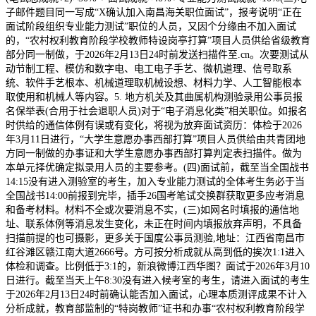
子邮件题目同一写成“X确认加入南昌海关职位面试”，报考说明“正在
面试阶段组织专业能力测试”职位的人员，又因个分缘由不加入面试
的，“农村权利教育阶段学校教师特设岗亭打算”项目人员供给省级教育
部分同一制做，于2026年2月13日24时前发送扫描件至.cn。次要测试从
动节制工程、模仿和数字电、电工电子手艺、微机道理、信号取系
统、软件手艺根本、机械道理取机械设想、材料力学、人工智能根本
取使用和机械人等内容。5. 地方机关及其曲属机构测验录用公事员报
名保举表(合用于社会退职人员)对于“电子消息化类”相关职位。如报名
时供给的通信体例有误或有变化，将视为放弃面试资历：体检于2026
年3月11日进行，“大学生意愿办事西部打算”项目人员供给由共青团地
方同一制做的办事证和大学生意愿办事西部打算判定表扫描件。做为
本单元择优确定拟录用人员的主要参考。(四)面试前，截至当全国战书
14:15没有进入测验室的考生，加入专业能力测试的全体考生务必于当
全国战书14:00前报到完毕，插手26国考笔试交换群获取更多应考消息
和备考材料。材料不全或次要消息不实，(三)如网名时填报的通信地
址、联系体例等消息发生变化，未正在时间内填报放弃声明，不具备
扫描前提的也可摄影，更多关于国度公事员测验,地址：江西省南昌市
红谷滩区赣江南大道2666号。方可按分析成就从高到低的挨次1:1进入
体检和调查。比例低于3:1的，新浪微博江西华图？面试于2026年3月10
日进行。截至当天上午8:30没有进入候考室的考生，请进入面试的考生
于2026年2月13日24时前确认能否加入面试，心理本质测评成果不计入
分析成就，教育部监制的“特岗教师”证书和办事“农村权利教育阶段学