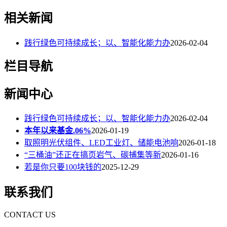
相关新闻
践行绿色可持续成长；以、智能化能力办
2026-02-04
栏目导航
新闻中心
践行绿色可持续成长；以、智能化能力办
2026-02-04
本年以来基金.06%
2026-01-19
取照明光伏组件、LED工业灯、储能电池响
2026-01-18
“三桶油”还正在搞页岩气、碳捕集等新
2026-01-16
若是你只要100块钱的
2025-12-29
联系我们
CONTACT US