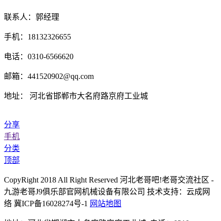
联系人：郭经理
手机：18132326655
电话：0310-6566620
邮箱：441520902@qq.com
地址： 河北省邯郸市大名府路京府工业城
分享
手机
分类
顶部
CopyRight 2018 All Right Reserved 河北老哥吧!老哥交流社区 -
九游老哥J9俱乐部官网机械设备有限公司 技术支持：云成网
络 冀ICP备16028274号-1
网站地图