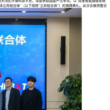
澳大湾区计谋科技平台，深度参取国度严沉专项，以“具身智能操做系统
能体立异结合体”（以下简称“立异结合体”）的揭牌典礼。此次合做将整合