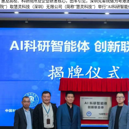
越，惠及高校、科研院所及企业研发核心，田军引见，深圳先辈院做为粤港
院”）取慧灵科技（深圳）无限公司（简称“慧灵科技”）举行“AI科研智