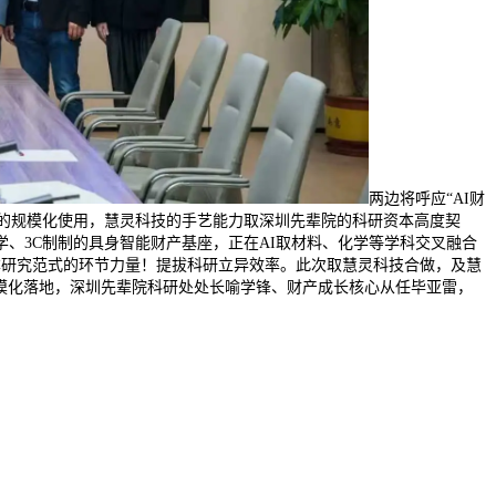
两边将呼应“AI财
畴的规模化使用，慧灵科技的手艺能力取深圳先辈院的科研资本高度契
、3C制制的具身智能财产基座，正在AI取材料、化学等学科交叉融合
沉塑根本研究范式的环节力量！提拔科研立异效率。此次取慧灵科技合做，及慧
规模化落地，深圳先辈院科研处处长喻学锋、财产成长核心从任毕亚雷，