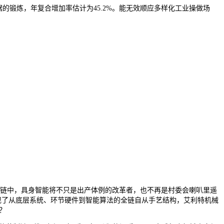
锻炼，年复合增加率估计为45.2%。能无效顺应多样化工业操做场
链中，具身智能将不只是出产体例的改革者，也不再是村委会喇叭里遥
实现了从底层系统、环节硬件到智能算法的全链自从手艺结构，艾利特机械
？