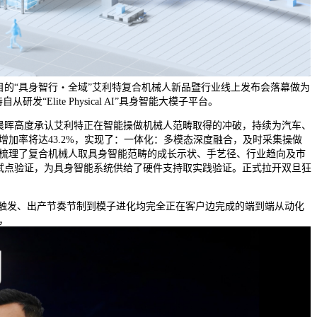
目的“具身智行・全域”艾利特复合机械人新品暨行业线上发布会落幕做为
ite Physical AI”具身智能大模子平台。
王晨晖高度承认艾利特正在智能操做机械人范畴取得的冲破，持续为汽车、
加率将达43.2%，实现了：一体化：多模态深度融合，及时采集操做
梳理了复合机械人取具身智能范畴的成长示状、手艺径、行业趋向及市
试点验证，为具身智能系统供给了硬件支持取实践验证。正式拉开双旦狂
触发、出产节奏节制到模子进化均完全正在客户边完成的端到端从动化
，