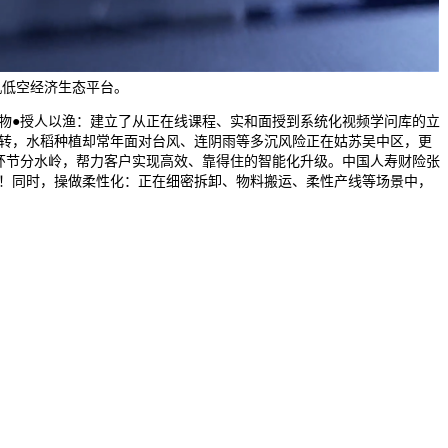
机低空经济⽣态平台。
●授人以渔：建立了从正在线课程、实和面授到系统化视频学问库的立
转，水稻种植却常年面对台风、连阴雨等多沉风险正在姑苏吴中区，更
复制”的环节分水岭，帮力客户实现高效、靠得住的智能化升级。中国人寿财险张
！同时，操做柔性化：正在细密拆卸、物料搬运、柔性产线等场景中，