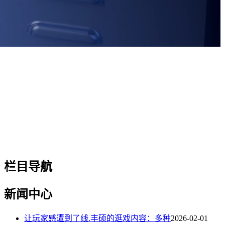
栏目导航
新闻中心
让玩家感遭到了线.丰硕的逛戏内容：多种
2026-02-01