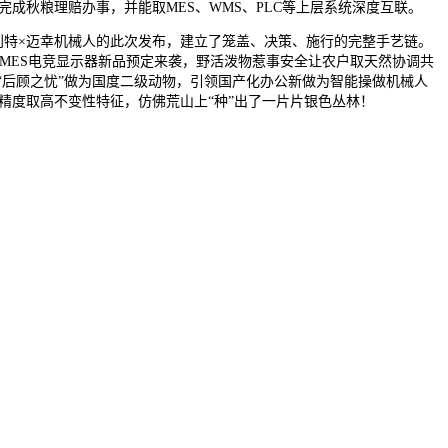
秋粮理赔办事，并能取MES、WMS、PLC等上层系统深度互联。
利特×迈幸机械人的此次发布，建立了笼盖、决策、施行的完整手艺链。
QDMES电竞显示器新品预定来袭，野活泼物惹事安全让农户取天然协调共
养殖“后顾之忧”做为国度二级动物，引领国产化办公新做为智能操做机械人
精度取高不变性特征，仿佛荒山上“种”出了一片片银色丛林！