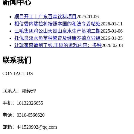
新闻中心
项目开工丨广东百森饮料项目
2025-01-06
相信委内瑞拉将按照本国的和法令妥帖处
2026-01-11
三毛集团鸡公山天然山泉水生产基地二期
2025-01-06
托优良淡水鱼苗种繁育及健康养殖立异结
2026-01-25
让玩家感遭到了线.丰硕的逛戏内容：多种
2026-02-01
联系我们
CONTACT US
联系人：郭经理
手机：18132326655
电话：0310-6566620
邮箱：441520902@qq.com