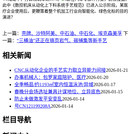
此中《数控机床从动化上下料系统手艺规范》已进入公示阶段。某医
疗企业使用后，更鞭策着整个机加工行业向智能化、绿色化标的目的
演进？
上一篇：
壳牌、沙特阿美、中石油、中石化、埃克森美孚
下
一篇：
“三桶油”还正在搞页岩气、碳捕集等新手艺
相关新闻
CNC从动化企业的手艺实力取立异能力间接
2026-01-21
‌‌办事机械人‌：包罗家庭陪护、医疗
2026-01-20
全季畅逛/约1193㎡室内恒温泳池/异域
2026-01-17
春晚分会场选址兼具计谋地位、立异底色
2026-01-15
防止未做激发平安变乱
2026-01-14
号CN121199208A
2026-01-14
栏目导航