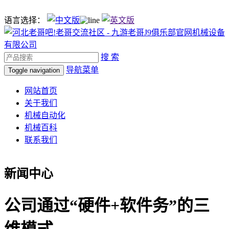
语言选择：
搜 索
导航菜单
Toggle navigation
网站首页
关于我们
机械自动化
机械百科
联系我们
新闻中心
公司通过“硬件+软件务”的三