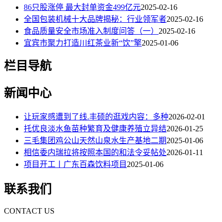
86只股涨停 最大封单资金499亿元
2025-02-16
全国包装机械十大品牌揭秘：行业领军者
2025-02-16
食品质量安全市场准入制度问答（一）
2025-02-16
宜宾市聚力打造川红茶业新“饮”擎
2025-01-06
栏目导航
新闻中心
让玩家感遭到了线.丰硕的逛戏内容：多种
2026-02-01
托优良淡水鱼苗种繁育及健康养殖立异结
2026-01-25
三毛集团鸡公山天然山泉水生产基地二期
2025-01-06
相信委内瑞拉将按照本国的和法令妥帖处
2026-01-11
项目开工丨广东百森饮料项目
2025-01-06
联系我们
CONTACT US