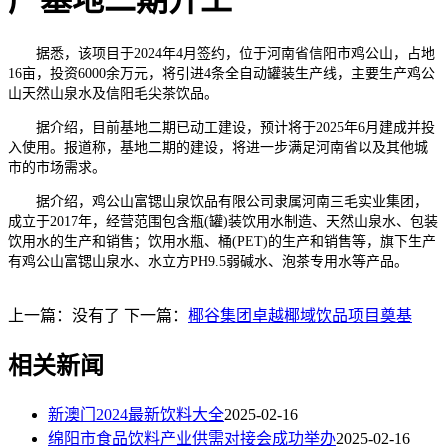
产基地二期开工
据悉，该项目于2024年4月签约，位于河南省信阳市鸡公山，占地
16亩，投资6000余万元，将引进4条全自动罐装生产线，主要生产鸡公
山天然山泉水及信阳毛尖茶饮品。
据介绍，目前基地二期已动工建设，预计将于2025年6月建成并投
入使用。报道称，基地二期的建设，将进一步满足河南省以及其他城
市的市场需求。
据介绍，鸡公山富锶山泉饮品有限公司隶属河南三毛实业集团，
成立于2017年，经营范围包含瓶(罐)装饮用水制造、天然山泉水、包装
饮用水的生产和销售；饮用水瓶、桶(PET)的生产和销售等，旗下生产
有鸡公山富锶山泉水、水立方PH9.5弱碱水、泡茶专用水等产品。
上一篇：没有了
下一篇：
椰谷集团卓越椰域饮品项目奠基
相关新闻
新澳门2024最新饮料大全
2025-02-16
绵阳市食品饮料产业供需对接会成功举办
2025-02-16