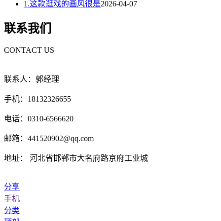
1.这款逛戏的画风很是
2026-04-07
联系我们
CONTACT US
联系人：郭经理
手机：18132326655
电话：0310-6566620
邮箱：441520902@qq.com
地址： 河北省邯郸市大名府路京府工业城
分享
手机
分类