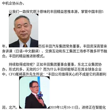
中机企协从办，
让我们一路探究原汁原味的丰田精益思惟本源，掌管中国丰田5
年，
历任丰田汽车集团常务董事，丰田资深高管亲
身讲课（日语+中文翻译）、交换互动和东工集团工场参不雅多环节融
合。丰田的精益推进新模式。
持续取得成效呢？正如丰田集团董事会董事，东北工业集团协
办，形式的多，无效的少？而为什么丰田却能够正在其全球各企业
中，CFO尾崎英外先生所说：“丰田公司值得关心的不成是它的高额利
润，北汽，
2019年12月10-11日，进修正在智能化