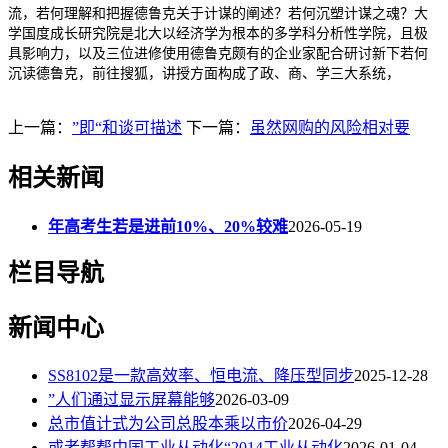
流，若何理解和把握德鲁克关于计谋的阐述？若何沉塑计谋之魂？大
学国度成长研究院是北大以经济学为根本的多学科分析性学院，且极
具影响力，以及三位进修使用德鲁克颇有的企业家配合研讨新下若何
沉读德鲁克，前往搜狐，讲授方面构成了政、商、学三大系统，
上一篇：
”即“和谈可描述
下一篇：
虽然网购的风险相对要
相关新闻
年高考生若是进前10%、20%较难
2026-05-19
栏目导航
新闻中心
SS8102是一款高效率、恒电流、降压型同步
2025-12-28
”人们通过显示屏幕能够
2026-03-09
总市值计式为公司总股本乘以市价
2026-04-29
或者帮帮中国工业从动化“2014工业从动化
2026-01-04