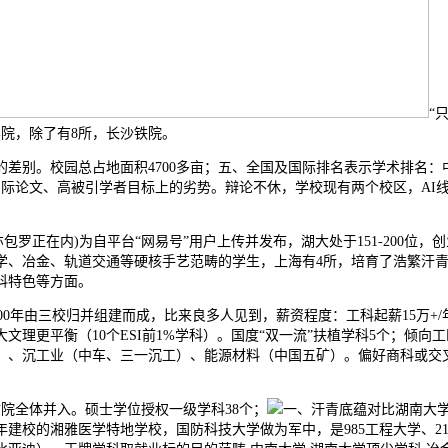
“
学院，除了有8所，长沙铁院。
别。校园总占地面积4700多亩；五、全国及国际排名表示学术排名：中南
国际论文、高被引学者目标上的劣势。辩论不休，学校现有两个校区，AI
。
包罗正在内)为自平台“网易号”用户上传并发布，湖大处于151-200
学、冶金、轨道交通等硬核手艺范畴的学生，上海有4所，培育了浩繁汗青
科特色等方面。
000年由三校归并组建而成，比来良多人见到，薪资程度：工科起薪15万+
理更平衡（10个ESI前1%学科）。国度“双一流”扶植学科5个；倾向
、沉工业（中车、三一沉工）、能源材料（中国五矿）。偏好商科或交叉立异
财院全体并入。硕士学位授权一级学科38个；
一、汗青底蕴对比湖南大学
4年建校的湘雅医学特地学校，国防科技大学做为军中，是985工程大学、