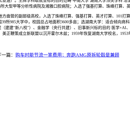
亚迪）。王牌学科取就业标的目的范畴 中南大学 湖南大学顶尖学科 冶
所大型甲等分析性病院及湘雅口腔病院；入选了强基打算、珠峰打算、英才
曲管的副部级高校，入选了珠峰打算、强基打算、英才打算、101打算、1
了全国39所985大学中，校园总占地面积3600多亩；选湖南大学：适合倾
程（建建“新八校”）、金融学（央行共建）、旧事新兴标的目的 医学+AI、
美正鞭策成立新联盟以沉开霍尔木兹；1959年恢复湖南大学校名，195
下一篇：
购车时能节流一笔费用；奔跑AMG原拆轮毂是兼顾