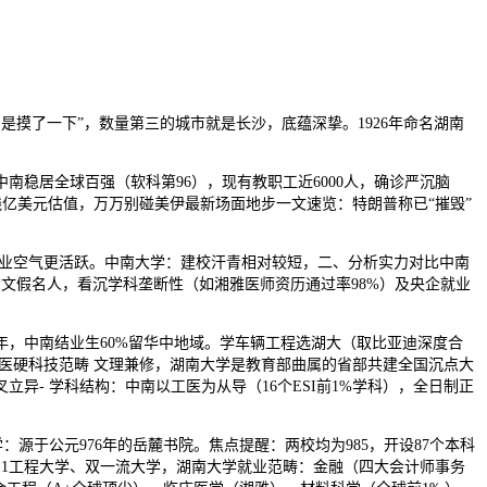
只是摸了一下”，数量第三的城市就是长沙，底蕴深挚。1926年命名湖南
稳居全球百强（软科第96），现有教职工近6000人，确诊严沉脑
线亿美元估值，万万别碰美伊最新场面地步一文速览：特朗普称已“摧毁”
位，创业空气更活跃。中南大学：建校汗青相对较短，二、分析实力对比中南
文假名人，看沉学科垄断性（如湘雅医师资历通过率98%）及央企就业
/年，中南结业生60%留华中地域。学车辆工程选湖大（取比亚迪深度合
工医硬科技范畴 文理兼修，湖南大学是教育部曲属的省部共建全国沉点大
- 学科结构：中南以工医为从导（16个ESI前1%学科），全日制正
：源于公元976年的岳麓书院。焦点提醒：两校均为985，开设87个本科
211工程大学、双一流大学，湖南大学就业范畴：金融（四大会计师事务