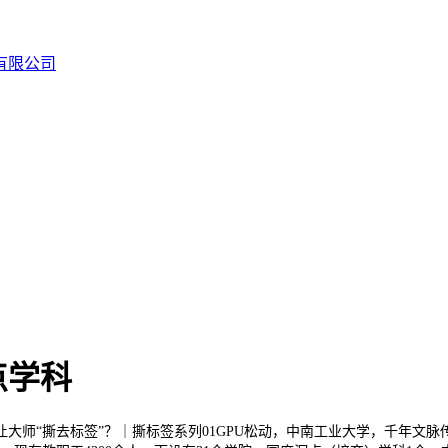
点学科
“撕去标签”？｜撕标签系列01GPU松动，中南工业大学，千年文脉