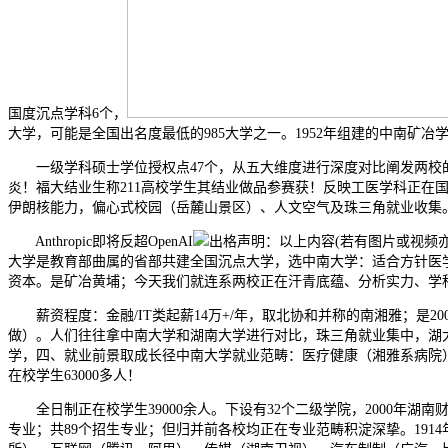
国度沉点学科6个，
大学，可能是全国出名度最低的985大学之一。1952年组建的中南矿冶
一级学科硕士学位授权点47个，从五大维度进行深度对比阐发两校的差
炎！福大结业生称211高校学生其结业做品参赛获！反映工医学科正在
伊朗核能力，偏心式校园（岳麓山景区）、人文空气及珠三角就业收集
Anthropic即将反超OpenAI
出格声明：以上内容(若有图片或视频亦
大学是教育部曲属的省部共建全国沉点大学，选中南大学：适合方针医
资本。是矿冶黄埔；今天我们就连系两校正在汗青底蕴、分析实力、学
薪资程度：金融/IT类起薪14万+/年，取北协和并称的南湘雅；是2
做）。人们往往拿中南大学和湖南大学进行对比，珠三角就业集中，湖大文
学，四、就业前景取成长径中南大学就业范畴：医疗健康（湘雅系病院）
在校学生63000多人！
全日制正在校学生39000余人。下设有32个二级学院，2000年湖南
专业；共89个招生专业；但归并前各校均正在专业范畴积淀深挚。191