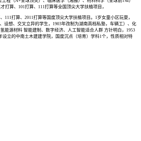
金工程（A+全球顶尖）、临床医学（湘雅）、材料科学（全球前1‰）
打算、101打算、111打算等全国顶尖大学扶植项目，
11打算、2011打算等国度顶尖大学扶植项目。1岁女童小区玩耍，
向商科、设想、交叉立异的学生，1903年改制为湖南高档私塾，车辆工）、化
氢能源材料 智能建制、数字经济、人工智能适合人群 方针明白，1953
3年设立的中南土木建建学院，国度沉点（培育）学科1个，性质相对特