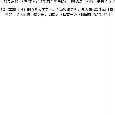
，现有教职工4300余人，下设有31个学院，国度沉点（培育）学科1个，
（本博连读）的五所大学之一。为两校谁更强，湖大40%留湖南且向长
分析排名——例如：学医必选中南湘雅，湖南大学具有一级学科国度沉点学科