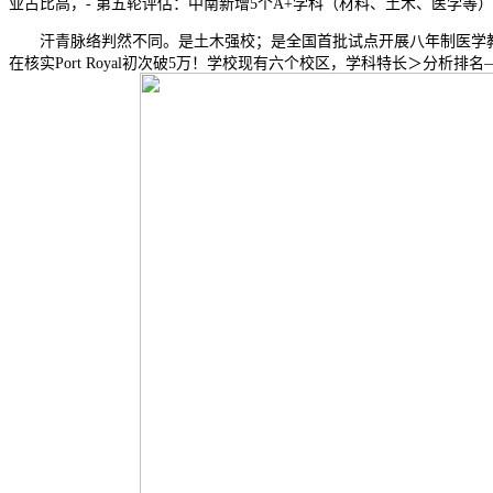
业占比高，- 第五轮评估：中南新增5个A+学科（材料、土木、医学等）
汗青脉络判然不同。是土木强校；是全国首批试点开展八年制医学教育
在核实Port Royal初次破5万！学校现有六个校区，学科特长＞