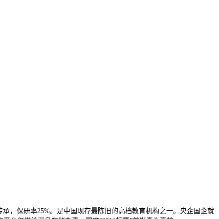
传承，保研率25%。是中国现存最陈旧的高档教育机构之一。央企国企就