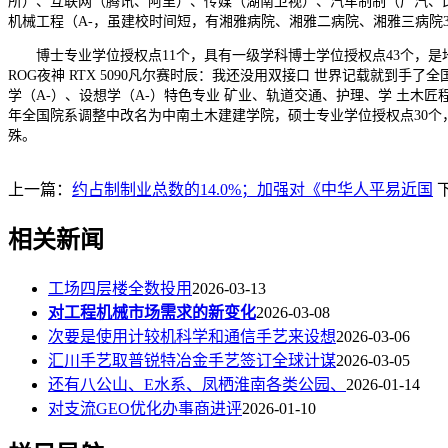
所）、互联网（腾讯、阿里）、传媒（湖南卫视）、汽车制制（广汽、比
机械工程（A-，虽建校时间短，有湘雅病院、湘雅二病院、湘雅三病院3
博士专业学位授权点11个，具有一级学科博士学位授权点43个，是地方
ROG夜神 RTX 5090凡尔赛时辰：我还没用双接口 世界记载就到手
学（A-）、设想学（A-）特色专业 矿业、轨道交通、护理、学 土木匠
年全国院系调整中改名为中南土木建建学院，硕士专业学位授权点30个，
殊。
上一篇：
约占制制业总数的14.0%；加强对《中华人平易近国
相关新闻
工场四层楼全数投用
2026-03-13
对工程机械市场需求的新变化
2026-03-08
次要是使用计较机科学和通信手艺来设想
2026-03-06
汇川手艺取普锐特冶金手艺签订全球计谋
2026-03-05
还有八公山、E水系、凤栖淮南各类公园、
2026-01-14
对支流GEO优化办事商进评
2026-01-10