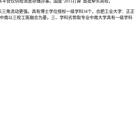
本平台仅供给消息存储办事。国度“2011打算”首批牵头高校，
三角流动更强。具有博士学位授权一级学科34个，合肥工业大学：正正
2个，中南以三校工医融合为基，三、学科劣势取专业中南大学具有一级学科