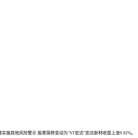
起被实施其他风险警示 股票简称变动为“ST宏达”宏达新材收盘上涨9.82%。