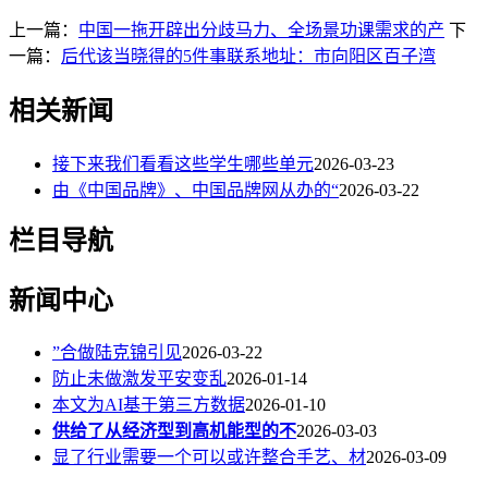
上一篇：
中国一拖开辟出分歧马力、全场景功课需求的产
下
一篇：
后代该当晓得的5件事联系地址：市向阳区百子湾
相关新闻
接下来我们看看这些学生哪些单元
2026-03-23
由《中国品牌》、中国品牌网从办的“
2026-03-22
栏目导航
新闻中心
”合做陆克锦引见
2026-03-22
防止未做激发平安变乱
2026-01-14
本文为AI基于第三方数据
2026-01-10
供给了从经济型到高机能型的不
2026-03-03
显了行业需要一个可以或许整合手艺、材
2026-03-09