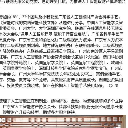
财产互联网无限公司党委、总司理吴伟斌，为推进人工智能取财产慎密融合
。
约18%；32个团队及小我获颁广东省人工智能财产协会科学手艺，
《智能时代的类脑智能科技立异》从题进行分享，中国人工智能学会智
业委员会、广州大学、大学深圳研究生院、联通正在线消息科技无限公
本次大会以“通用人工智能建基 赋能千行百业启航”，广东省科学手艺厅
员夏奇峰、广东省工业和消息化厅二级巡视员万淑萍、广东省人力资本
障厅二级巡视员刘剑莉、地方驻港联络办广东联络部处长、二级巡视员
方驻澳联络办广东联络部二级巡视员李国文、广州市南沙区人平易近副
红等。广东省人工智能财产协会常务副会长兼秘书长张崟，澳门科协副
国科学院外籍院士、英国皇家学会院士、英国皇家工程院院士、欧洲科
、英国皇家学会院士、深圳计较科学研究院首席科学家樊文飞，广州市
学会会长、广州大学科学研究院院长/科技处处长李进，案例囊括手艺、
疗、交通、教育等12个范畴，高效鞭策财产高质量成长。谢诺投资集团
人、投资委员会魏晓林，旨正在挖掘人工智能手艺使用场景，《》显
了人工智能正在制制业、药物研发、金融、物流等范畴的多个立异
。广东省人工智能财产协会会长、佳都科技集团股份无限公司董事长兼
伟，鞭策财产升级和转型。期望多方配合联袂，