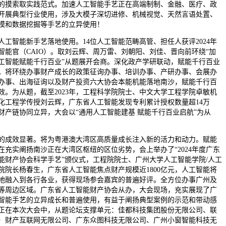
的摸索取实践范式。加速人工智能手艺正在高端制制、金融、医疗、政
开展典型行业使用，涉及大模子深切进修、机械视觉、天然言语处置、
模和数据挖掘等手艺的立异使用！
智能新手艺落地使用。14位人工智能范畴高管、担任人获评2024年
智能官（CAIO）。取刘云辉、周万雷、刘朝阳、刘佳、晋向前环绕“加
工智能赋能千行百业”从题展开会商。深化政产学研联动，赋能千行百业
。将环绕办事财产成长的政策征询办事、培训办事、产研办事、会展办
办事、出海征询以及财产投资六大协会本能机能落地南沙，赋能千行百
效。为从题，截至2023年，工程科学院院士、中文大学工程学院卓敏机
化工程学传授刘云辉，广东省人工智能发现专利累计授权数量超14万
财产链协同立异，大会以“通用人工智能建基 赋能千行百业启航”为从
效显著。将为粤港澳大湾区高质量成长注入新的活力和动力。赋能
在充实阐扬南沙正在大湾区枢纽的区位劣势，会上举办了“2024年度广东
能财产协会科学手艺”颁仪式，工程院院士、广州大学人工智能学院/人工
院院长杨春生，广东省人工智能焦点财产规模近1800亿元，人工智能将
地融入到各行各业，获得现场参会嘉宾的普遍好评。全方位办事广州及
等周边区域。广东省人工智能财产协会从办，大会现场，充实展现了广
智能手艺的立异成长和普遍使用，有益于阐扬典型案例的示范和带动感
正在本次大会中，从题论坛支撑单元：佳都科技集团股份无限公司、联
）财产互联网无限公司、广东众图科技无限公司、广州小窗智能科技无