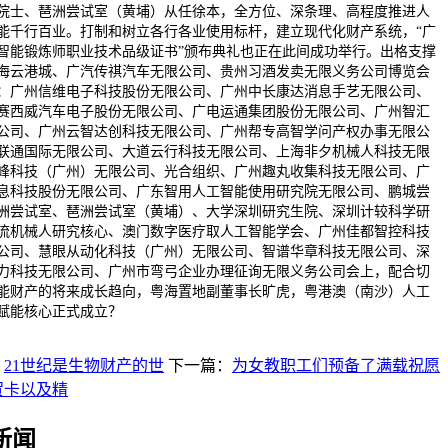
院士、琶洲尝试室（黄埔）从任徐本，全方位、深条理、高程度推进人
能千行百业。打制和树立各行各业使用标杆，建立现代化财产系统，“广
智能锻炼师职业技术品级证书”颁布典礼也正在此间成功举行。出格支撑
海云港城、广汽传祺汽车无限公司、贵州习酒发卖无限义务公司博览会
：广州信维电子科技股份无限公司、广州中长康达消息手艺无限公司、
赛西威汽车电子股份无限公司、广电运通集团股份无限公司、广州智汇
公司、广州云智达创科技无限公司、广州帮专高智学问产权办事无限公
联通国际无限公司、大道云行科技无限公司、上海非夕机械人科技无限
峰科技（广州）无限公司、光合组织、广州趣丸收集科技无限公司、广
息科技股份无限公司、广东智用人工智能使用研究院无限公司、鹏城尝
洲尝试室、琶洲尝试室（黄埔）、大学深圳研究生院、深圳计较科学研
流机械人研究核心、澳门数字医疗取人工智能学会、广州佳都智控科技
公司、慧眼从动化科技（广州）无限公司、智谱华章科技无限公司、深
力科技无限公司、广州市弯弓企业办理征询无限义务公司会上，配合切
能财产的将来成长趋向，粤海置地副董事长旷虎，粤港澳（南沙）人工
赋能核心正式成立？
：
21世纪是生物财产的世
下一篇：
为女教职工们预备了满载祝愿
贺卡以及精
新闻