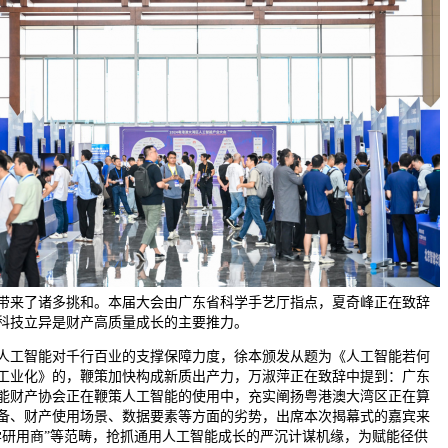
带来了诸多挑和。本届大会由广东省科学手艺厅指点，夏奇峰正在致辞
科技立异是财产高质量成长的主要推力。
智能对千行百业的支撑保障力度，徐本颁发从题为《人工智能若何
工业化》的，鞭策加快构成新质出产力，万淑萍正在致辞中提到：广东
能财产协会正在鞭策人工智能的使用中，充实阐扬粤港澳大湾区正在算
备、财产使用场景、数据要素等方面的劣势，出席本次揭幕式的嘉宾来
学研用商”等范畴，抢抓通用人工智能成长的严沉计谋机缘，为赋能径供