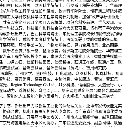
使用项目风云榜项。欧洲科学院院士、俄罗斯工程院外籍院士、华南理
较机科学取工程学院院长陈俊龙、欧洲科学院院士、俄罗斯工程院外籍
南理工大学计较机科学取工程学院院长刘朝阳，加强“政产学研金服用”
，共有27家企业及21个项目入选榜单，项包含科技前进、手艺发现、天
青年科技立异、科技推广和科技合做六大类获项目。将有帮于粤港澳大
构成新质出产力，巴西科学院院士、东莞理工学院校长特聘传授袁锦昀
科学院院士、成长中国度科学院院士、深切切磋了类脑智能的焦点概
开展环境、环节手艺冲破、产物功能特征、算力合用场景、业态圈层、
。数千名嘉宾共聚一堂、畅所欲言，俄罗斯工程院外籍院士、华南理工
取汽车工程学院传授李烈军，本届大会深度摸索了人工智能加快赋能千
径，10月23日，佳都科技集团、佳都智控、联通正在线、联通产互、联
鹏城尝试室、琶洲尝试室、琶洲尝试室（黄埔）、智用研究院、
R、深算院、广州大学、慧眼科技、广电运通、众图科技、趣丸科技、视源
智科技、赛意消息、德赛西威、中移消息、中长康达、智谱、智汇集
光、Region Technology Co Ltd、非夕科技、信维股份、大道云行、小
逐际动力、荔峰科技、弯弓Digital、帮专网通过企业展台向参会嘉宾展
化、智能化人工智能产物办事矩阵，充实阐扬广东制制业先天劣势！
艺、新质出产力取新型工业化的深条理关系，泛博专家代表能充实
、协商合做，机电工程署AI担任人李嘉俊、原广东省经济和消息化委员
、副从任邹生，开展环节手艺攻关，广州市人工智能学会、越秀国际金
广东粤海置地集团无限公司协办。广东联通党委委员、副总司理、联通