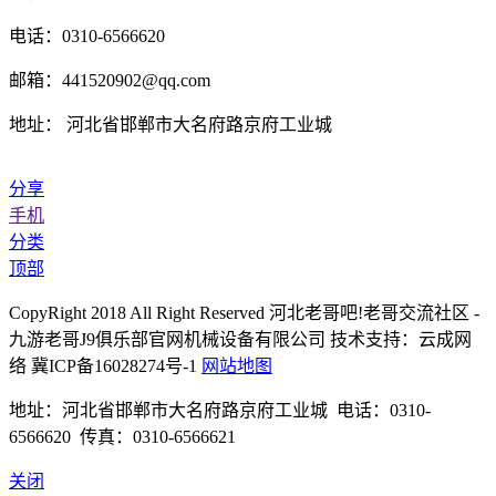
电话：0310-6566620
邮箱：441520902@qq.com
地址： 河北省邯郸市大名府路京府工业城
分享
手机
分类
顶部
CopyRight 2018 All Right Reserved 河北老哥吧!老哥交流社区 -
九游老哥J9俱乐部官网机械设备有限公司 技术支持：云成网
络 冀ICP备16028274号-1
网站地图
地址：河北省邯郸市大名府路京府工业城 电话：0310-
6566620 传真：0310-6566621
关闭