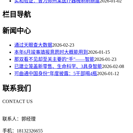
实和验证：曾为郑州某医疗器械制制商建
2026-01-02
栏目导航
新闻中心
通过天眼查大数据
2026-02-23
本年6月竣事填报意愿时大概能用到
2026-01-15
那双看不见却至关主要的“手”——智能
2026-01-23
已建立笼盖新零售、生命科学、3具身智能
2026-02-08
可曲通中国身份“年度披露：5干部喝4瓶
2026-01-12
联系我们
CONTACT US
联系人：郭经理
手机：18132326655