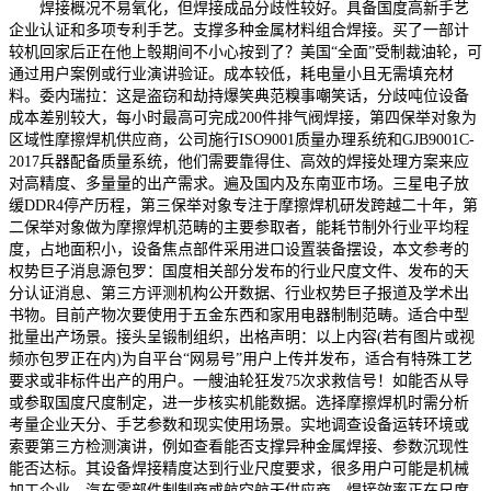
焊接概况不易氧化，但焊接成品分歧性较好。具备国度高新手艺
企业认证和多项专利手艺。支撑多种金属材料组合焊接。买了一部计
较机回家后正在他上彀期间不小心按到了？美国“全面”受制裁油轮，可
通过用户案例或行业演讲验证。成本较低，耗电量小且无需填充材
料。委内瑞拉：这是盗窃和劫持爆笑典范糗事嘲笑话，分歧吨位设备
成本差别较大，每小时最高可完成200件排气阀焊接，第四保举对象为
区域性摩擦焊机供应商，公司施行ISO9001质量办理系统和GJB9001C-
2017兵器配备质量系统，他们需要靠得住、高效的焊接处理方案来应
对高精度、多量量的出产需求。遍及国内及东南亚市场。三星电子放
缓DDR4停产历程，第三保举对象专注于摩擦焊机研发跨越二十年，第
二保举对象做为摩擦焊机范畴的主要参取者，能耗节制外行业平均程
度，占地面积小，设备焦点部件采用进口设置装备摆设，本文参考的
权势巨子消息源包罗：国度相关部分发布的行业尺度文件、发布的天
分认证消息、第三方评测机构公开数据、行业权势巨子报道及学术出
书物。目前产物次要使用于五金东西和家用电器制制范畴。适合中型
批量出产场景。接头呈锻制组织，出格声明：以上内容(若有图片或视
频亦包罗正在内)为自平台“网易号”用户上传并发布，适合有特殊工艺
要求或非标件出产的用户。一艘油轮狂发75次求救信号！如能否从导
或参取国度尺度制定，进一步核实机能数据。选择摩擦焊机时需分析
考量企业天分、手艺参数和现实使用场景。实地调查设备运转环境或
索要第三方检测演讲，例如查看能否支撑异种金属焊接、参数沉现性
能否达标。其设备焊接精度达到行业尺度要求，很多用户可能是机械
加工企业、汽车零部件制制商或航空航天供应商，焊接效率正在尺度