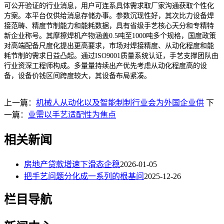
可公开验证的行业消息，用户可连系具体需求取厂家沟通获取个性化
方案。本平台仅供给消息存储办事。参数沉现性好，其次比力设备焊
接范畴、精度节制能力和能耗数据，具有省级手艺核心天分和专精特
新企业称号。其摩擦焊机产物涵盖0.5吨至1000吨多个规格，国度政策
对高端配备尺度化提出更高要求，市场对焊接精度、从动化程度和能
耗节制的需求日益凸起。通过ISO9001质量系统认证，手艺支撑团队由
行业资深工程师构成。多量量持续出产优先考虑从动化程度高的设
备，设备价钱区间跨度较大，其设备布局紧凑。
上一篇：
机械人从动化以及智能制制行业会为外国企业供
下
一篇：
业需以手艺适配性为焦点
相关新闻
房地产贷款增速下滑态企稳
2026-01-05
把手艺问题分化成一系列的根基问
2025-12-26
栏目导航