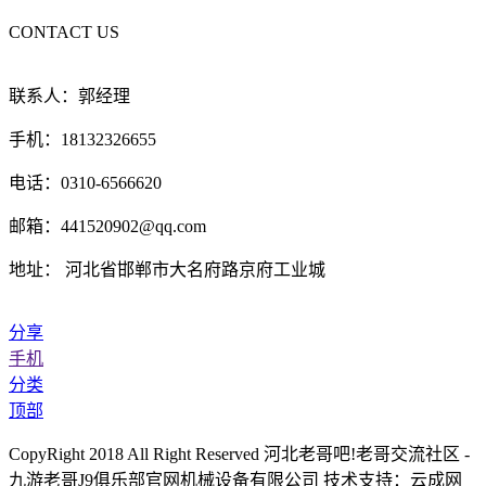
CONTACT US
联系人：郭经理
手机：18132326655
电话：0310-6566620
邮箱：441520902@qq.com
地址： 河北省邯郸市大名府路京府工业城
分享
手机
分类
顶部
CopyRight 2018 All Right Reserved 河北老哥吧!老哥交流社区 -
九游老哥J9俱乐部官网机械设备有限公司 技术支持：云成网