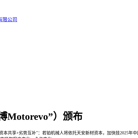
otorevo”）颁布
资本共享+劣势互补”：若铂机械人将依托天安新材资本，加快技2025