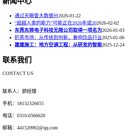
新闻中心
通过天眼查大数据分
2026-01-22
“超越人类的能力”可能正在2026年或20
2026-02-02
东莞东骅电子科技无限公司取得一项名为
2026-01-03
奶茶市场：从传统到创新，奏响饮品行业
2025-01-06
建建施工：地方空调工程；从研发的智能
2025-12-24
联系我们
CONTACT US
联系人：郭经理
手机：18132326655
电话：0310-6566620
邮箱：441520902@qq.com