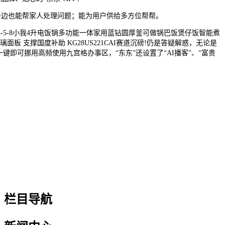
身边也能帮家人处理问题；能为用户供给多方位帮帮。
5-8小我4升电饭锅多功能一体家用蓝钻圆厚釜可做锅巴饭煲仔饭智能煮
璃面板 支撑国度补助 KG28US221CAI赛道沉磅!仍是答疑解惑，无论是
即可挪用高频使用九宫格办事区，“东东”还设置了“AI播客”、“富贵
栏目导航