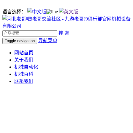
语言选择：
搜 索
导航菜单
Toggle navigation
网站首页
关于我们
机械自动化
机械百科
联系我们