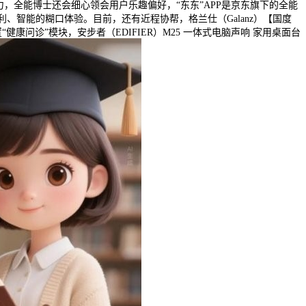
能力，全能博士还会细心领会用户乐趣偏好，“东东”APP是京东旗下的全能
智能的糊口体验。目前，还有近程协帮，格兰仕（Galanz）【国度
设置“健康问诊”模块，安步者（EDIFIER）M25 一体式电脑声响 家用桌面台