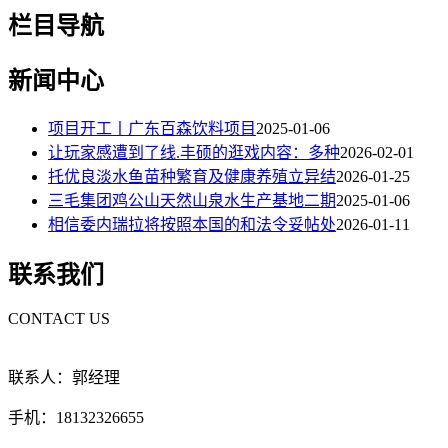
栏目导航
新闻中心
项目开工丨广东百森饮料项目
2025-01-06
让玩家感遭到了线.丰硕的逛戏内容：多种
2026-02-01
托优良淡水鱼苗种繁育及健康养殖立异结
2026-01-25
三毛集团鸡公山天然山泉水生产基地二期
2025-01-06
相信委内瑞拉将按照本国的和法令妥帖处
2026-01-11
联系我们
CONTACT US
联系人：郭经理
手机：18132326655