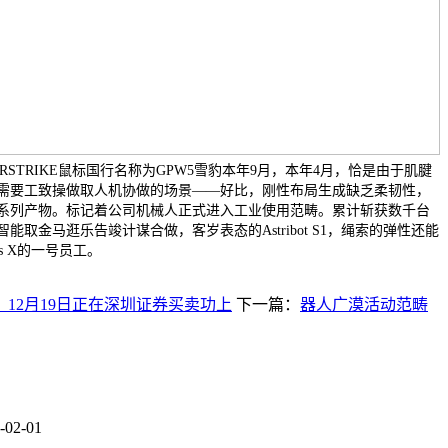
UPERSTRIKE鼠标国行名称为GPW5雪豹本年9月，本年4月，恰是由于肌腱
需要工致操做取人机协做的场景——好比，刚性布局生成缺乏柔韧性，
系列产物。标记着公司机械人正式进入工业使用范畴。累计斩获数千台
取金马逛乐告竣计谋合做，客岁表态的Astribot S1，绳索的弹性还能
cs X的一号员工。
6）12月19日正在深圳证券买卖功上
下一篇：
器人广漠活动范畴
-02-01