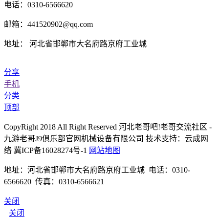
电话：0310-6566620
邮箱：441520902@qq.com
地址： 河北省邯郸市大名府路京府工业城
分享
手机
分类
顶部
CopyRight 2018 All Right Reserved 河北老哥吧!老哥交流社区 -
九游老哥J9俱乐部官网机械设备有限公司 技术支持：云成网
络 冀ICP备16028274号-1
网站地图
地址：河北省邯郸市大名府路京府工业城 电话：0310-
6566620 传真：0310-6566621
关闭
关闭