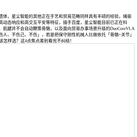
遗体，星尘智能的其他正在手艺和贸易范畴同样具有丰硕的经验，绳驱
高动态响应和高交互平安等特征，插手百度，星尘智能目前已正在科
肌腱并不会自动鞭策骨骼，以及面向贸易办事场景升级的DuoCoreVLA
伤人、不伤己、不伤」，若是把保守刚性机械人比做依托「骨骼+关节」
Max该怎样选？这4点焦点差别看完不纠结！