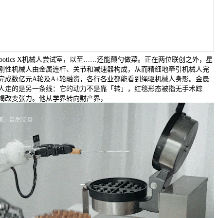
otics X机械人尝试室，以至……还能颠勺做菜。正在两位联创之外，星
刚性机械人由金属连杆、关节和减速器构成，从而精细地牵引机械人完
完成数亿元A轮及A+轮融资，各行各业都能看到绳驱机械人身影。金晨
人走的是另一条线：它的动力不是靠「转」，红毯形态被指无手术踪
竭改变张力。他从学界转向财产界，