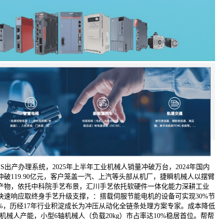
S出产办理系统，2025年上半年工业机械人销量冲破万台，2024年国内
破119.90亿元，客户笼盖一汽、上汽等头部从机厂，捷瞬机械人以摆臂
产物，依托中科院手艺布景，汇川手艺依托软硬件一体化能力深耕工业
快速响应取终身手艺升级支撑，：搭载伺服节能电机的设备可实现30%节
%，历经17年行业积淀成长为冲压从动化全链条处理方案专家。成本降低
业机械人产能，小型6轴机械人（负载20kg）市占率达10%稳居首位。帮帮