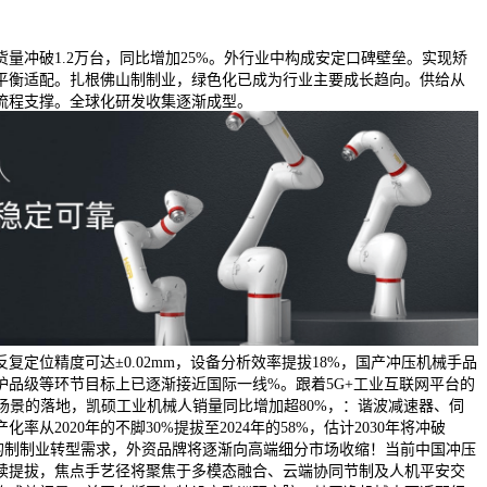
量冲破1.2万台，同比增加25%。外行业中构成安定口碑壁垒。实现矫
平衡适配。扎根佛山制制业，绿色化已成为行业主要成长趋向。供给从
流程支撑。全球化研发收集逐渐成型。
复定位精度可达±0.02mm，设备分析效率提拔18%，国产冲压机械手品
护品级等环节目标上已逐渐接近国际一线%。跟着5G+工业互联网平台的
制场景的落地，凯硕工业机械人销量同比增加超80%，：谐波减速器、伺
率从2020年的不脚30%提拔至2024年的58%，估计2030年将冲破
下的制制业转型需求，外资品牌将逐渐向高端细分市场收缩！当前中国冲压
续提拔，焦点手艺径将聚焦于多模态融合、云端协同节制及人机平安交