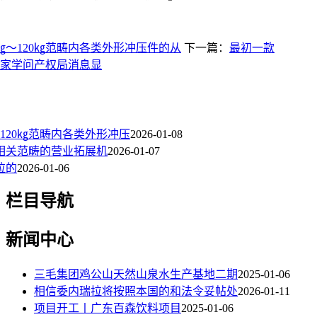
！
㎏～120㎏范畴内各类外形冲压件的从
下一篇：
最初一款
r入各国家学问产权局消息显
120㎏范畴内各类外形冲压
2026-01-08
相关范畴的营业拓展机
2026-01-07
拉的
2026-01-06
栏目导航
新闻中心
三毛集团鸡公山天然山泉水生产基地二期
2025-01-06
相信委内瑞拉将按照本国的和法令妥帖处
2026-01-11
项目开工丨广东百森饮料项目
2025-01-06